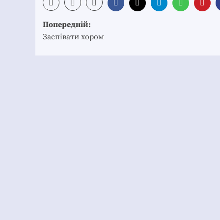
Post
Попередній:
navigation
Заспівати хором