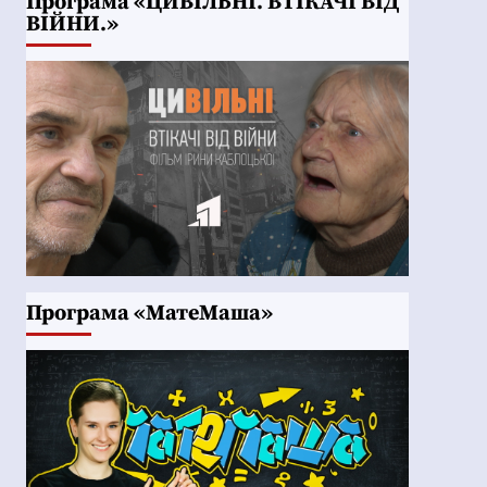
Програма «ЦИВІЛЬНІ. ВТІКАЧІ ВІД
ВІЙНИ.»
Програма «МатеМаша»