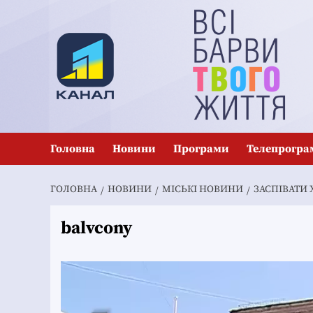
Перейти
до
вмісту
Головна
Новини
Програми
Телепрогра
ГОЛОВНА
НОВИНИ
MІСЬКІ НОВИНИ
ЗАСПІВАТИ
balvcony
Відеопрогравач