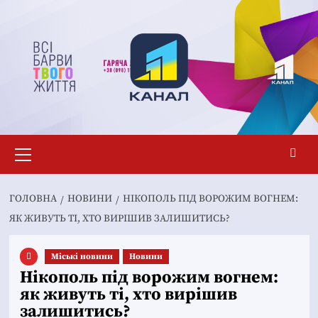
Перейти
до
вмісту
Основне
меню
ГОЛОВНА
НОВИНИ
НІКОПОЛЬ ПІД ВОРОЖИМ ВОГНЕМ:
ЯК ЖИВУТЬ ТІ, ХТО ВИРІШИВ ЗАЛИШИТИСЬ?
Mіські новини
Новини
Нікополь під ворожим вогнем:
як живуть ті, хто вирішив
залишитись?