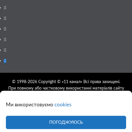
Facebook
YouTube
Telegram
Instagram
Twitter
Google
News
© 1998-2026 Copyright © «11 канал» Всі права захищені.
При повному або частковому використанні матеріалів сайту
11tv.dp.ua відкрите гіперпосилання на першоджерело
обов'язкове, розташування гіперпосилання не нижче другого
Ми використовуємо
cookies
абзацу.
Використання фотографій та відео сайту 11tv.dp.ua
дозволяється за умови посилання на джерело та прямого
ПОГОДЖУЮСЬ
посилання на сайт.