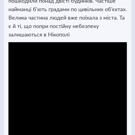
пошкодили понад двісті будинків. Частіше
найманці б’ють градами по цивільних об’єктах.
Велика частина людей вже поїхала з міста. Та
є й ті, що попри постійну небезпеку
залишаються в Нікополі