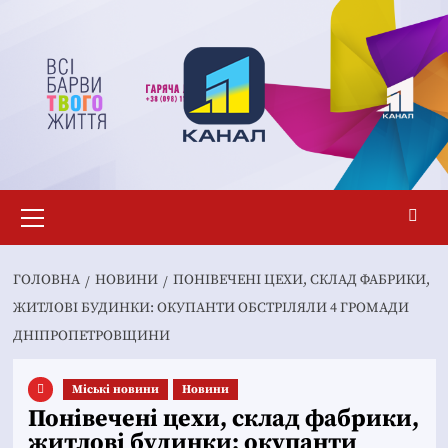
Перейти
до
вмісту
Основне
меню
ГОЛОВНА
НОВИНИ
ПОНІВЕЧЕНІ ЦЕХИ, СКЛАД ФАБРИКИ,
ЖИТЛОВІ БУДИНКИ: ОКУПАНТИ ОБСТРІЛЯЛИ 4 ГРОМАДИ
ДНІПРОПЕТРОВЩИНИ
Mіські новини
Новини
Понівечені цехи, склад фабрики,
житлові будинки: окупанти