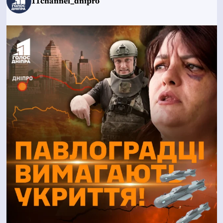
11channel_dnipro