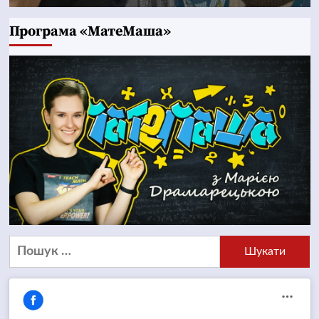
Програма «МатеМаша»
Пошук: