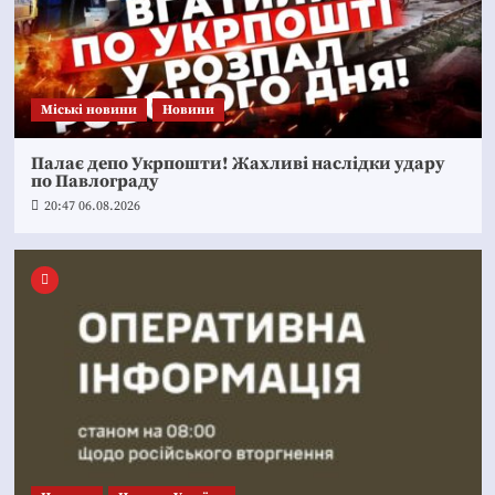
Mіські новини
Новини
Палає депо Укрпошти! Жахливі наслідки удару
по Павлограду
20:47 06.08.2026