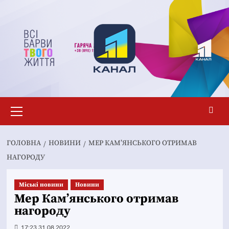
Перейти
до
вмісту
Основне
меню
ГОЛОВНА
НОВИНИ
МЕР КАМ’ЯНСЬКОГО ОТРИМАВ
НАГОРОДУ
Mіські новини
Новини
Мер Кам’янського отримав
нагороду
17:23 31.08.2022