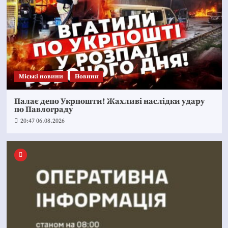
Mіські новини
Новини
Палає депо Укрпошти! Жахливі наслідки удару
по Павлограду
20:47 06.08.2026