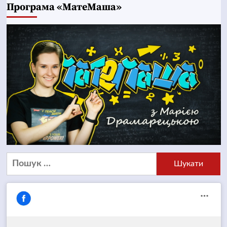
Програма «МатеМаша»
Пошук: