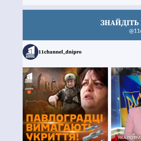
ЗНАЙДІТЬ 
@11c
11channel_dnipro