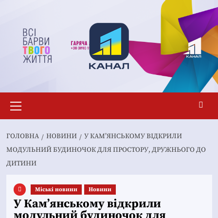
Перейти
до
вмісту
Основне
меню
ГОЛОВНА
НОВИНИ
У КАМ’ЯНСЬКОМУ ВІДКРИЛИ
МОДУЛЬНИЙ БУДИНОЧОК ДЛЯ ПРОСТОРУ, ДРУЖНЬОГО ДО
ДИТИНИ
Mіські новини
Новини
У Кам’янському відкрили
модульний будиночок для