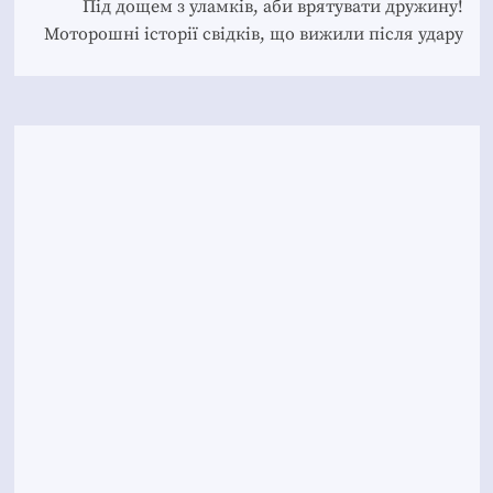
Під дощем з уламків, аби врятувати дружину!
Моторошні історії свідків, що вижили після удару