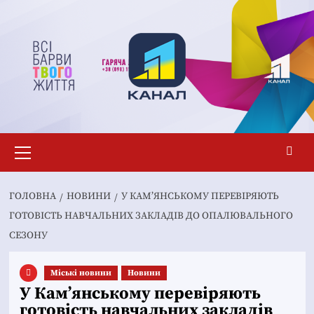
Перейти
до
вмісту
Основне
меню
ГОЛОВНА
НОВИНИ
У КАМ’ЯНСЬКОМУ ПЕРЕВІРЯЮТЬ
ГОТОВІСТЬ НАВЧАЛЬНИХ ЗАКЛАДІВ ДО ОПАЛЮВАЛЬНОГО
СЕЗОНУ
Mіські новини
Новини
У Кам’янському перевіряють
готовість навчальних закладів