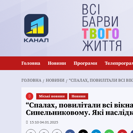
Перейти
до
вмісту
Головна
Новини
Програми
Телепрогра
ГОЛОВНА
НОВИНИ
“СПАЛАХ, ПОВИЛІТАЛИ ВСІ ВІК
Mіські новини
Новини
“Спалах, повилітали всі вікна
Синельниковому. Які наслід
15:10 04.01.2025