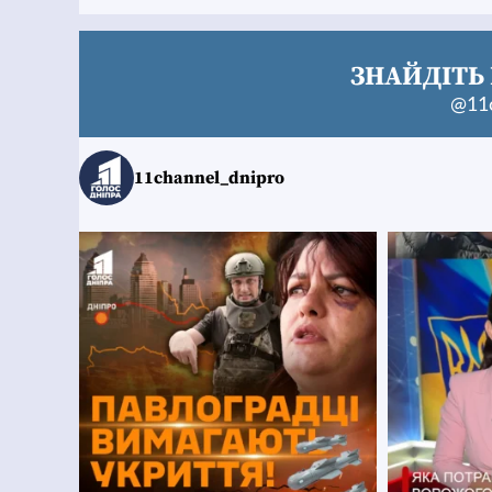
ЗНАЙДІТЬ 
@11c
11channel_dnipro