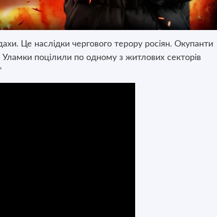
 дахи. Це наслідки чергового терору росіян. Окупанти
. Уламки поцілили по одному з житлових секторів
”