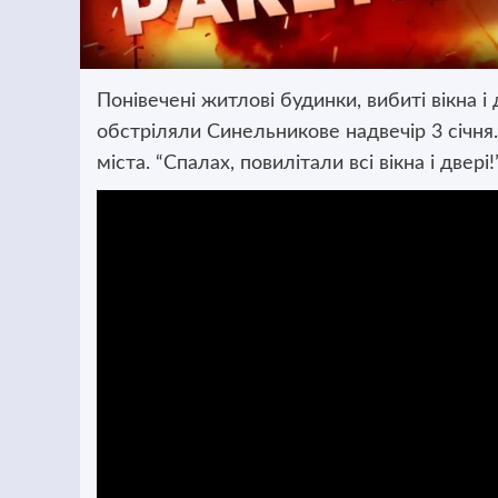
Понівечені житлові будинки, вибиті вікна і
обстріляли Синельникове надвечір 3 січня
міста. “Спалах, повилітали всі вікна і двері!