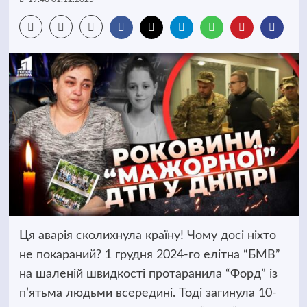
Ця аварія сколихнула країну! Чому досі ніхто
не покараний? 1 грудня 2024-го елітна “БМВ”
на шаленій швидкості протаранила “Форд” із
п’ятьма людьми всередині. Тоді загинула 10-