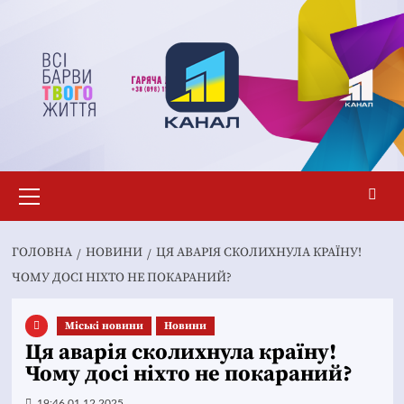
Перейти
до
вмісту
Основне
меню
ГОЛОВНА
НОВИНИ
ЦЯ АВАРІЯ СКОЛИХНУЛА КРАЇНУ!
ЧОМУ ДОСІ НІХТО НЕ ПОКАРАНИЙ?
Mіські новини
Новини
Ця аварія сколихнула країну!
Чому досі ніхто не покараний?
19:46 01.12.2025