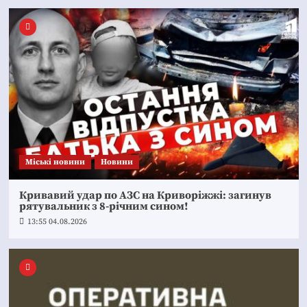
Mіські новини
Новини
Кривавий удар по АЗС на Криворіжжі: загинув
рятувальник з 8-річним сином!
13:55 04.08.2026