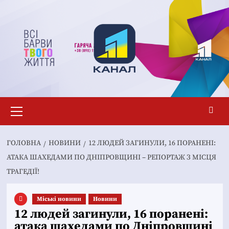
Перейти
до
вмісту
Основне
меню
ГОЛОВНА
НОВИНИ
12 ЛЮДЕЙ ЗАГИНУЛИ, 16 ПОРАНЕНІ:
АТАКА ШАХЕДАМИ ПО ДНІПРОВЩИНІ – РЕПОРТАЖ З МІСЦЯ
ТРАГЕДІЇ!
Mіські новини
Новини
12 людей загинули, 16 поранені:
атака шахедами по Дніпровщині