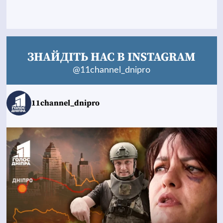
ЗНАЙДІТЬ НАС В INSTAGRAM
@11channel_dnipro
11channel_dnipro