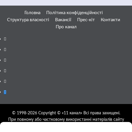
Головна
Політика конфіденційності
Структура власності
Вакансії
Прес-кіт
Контакти
Про канал
Facebook
YouTube
Telegram
Instagram
Twitter
Google
News
© 1998-2026 Copyright © «11 канал» Всі права захищені.
При повному або частковому використанні матеріалів сайту
11tv.dp.ua відкрите гіперпосилання на першоджерело