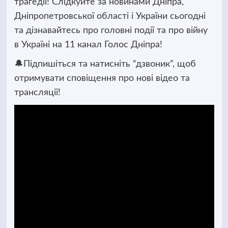
трагедії! Слідкуйте за новинами Дніпра,
Дніпропетровської області і України сьогодні
та дізнавайтесь про головні події та про війну
в Україні на 11 канал Голос Дніпра!
🔔Підпишіться та натисніть “дзвоник”, щоб
отримувати сповіщення про нові відео та
трансляції!