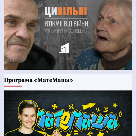
Програма «МатеМаша»