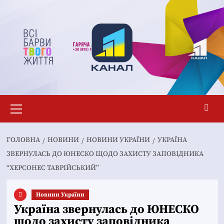
Перейти
до
вмісту
Основне
меню
ГОЛОВНА
НОВИНИ
НОВИНИ УКРАЇНИ
УКРАЇНА
ЗВЕРНУЛАСЬ ДО ЮНЕСКО ЩОДО ЗАХИСТУ ЗАПОВІДНИКА
“ХЕРСОНЕС ТАВРІЙСЬКИЙ”
Новини України
Україна звернулась до ЮНЕСКО
щодо захисту заповідника