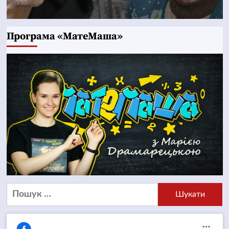
Програма «МатеМаша»
Пошук: