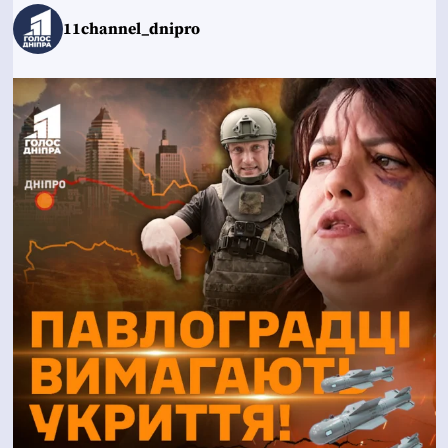
11channel_dnipro