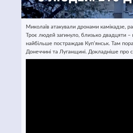
Миколаїв атакували дронами камікадзе, р
Троє людей загинуло, близько двадцяти – 
найбільше постраждав Куп’янськ. Там пор
Донеччині та Луганщині. Докладніше про с