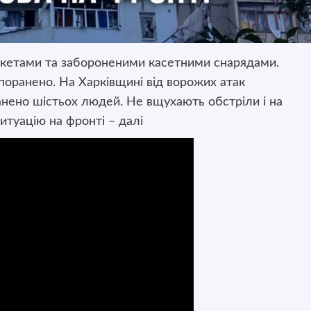
акетами та забороненими касетними снарядами.
поранено. На Харківщині від ворожих атак
анено шістьох людей. Не вщухають обстріли і на
итуацію на фронті – далі