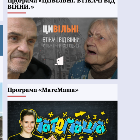
Програма «ЦИВІЛЬНІ. ВТІКАЧІ ВІД
ВІЙНИ.»
Програма «МатеМаша»