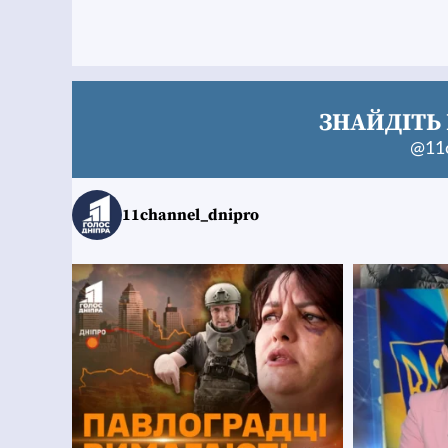
ЗНАЙДІТЬ 
@11c
11channel_dnipro