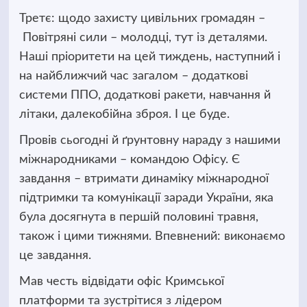
Третє: щодо захисту цивільних громадян –
Повітряні сили – молодці, тут із деталями.
Наші пріоритети на цей тиждень, наступний і
на найближчий час загалом – додаткові
системи ППО, додаткові ракети, навчання й
літаки, далекобійна зброя. І це буде.
Провів сьогодні й ґрунтовну нараду з нашими
міжнародниками – командою Офісу. Є
завдання – втримати динаміку міжнародної
підтримки та комунікації заради України, яка
була досягнута в першій половині травня,
також і цими тижнями. Впевнений: виконаємо
це завдання.
Мав честь відвідати офіс Кримської
платформи та зустрітися з лідером