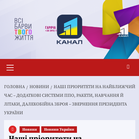
Перейти
до
вмісту
Основне
меню
ГОЛОВНА
НОВИНИ
НАШІ ПРІОРИТЕТИ НА НАЙБЛИЖЧИЙ
ЧАС – ДОДАТКОВІ СИСТЕМИ ППО, РАКЕТИ, НАВЧАННЯ Й
ЛІТАКИ, ДАЛЕКОБІЙНА ЗБРОЯ – ЗВЕРНЕННЯ ПРЕЗИДЕНТА
УКРАЇНИ
Новини
Новини України
Наші пріоритети на