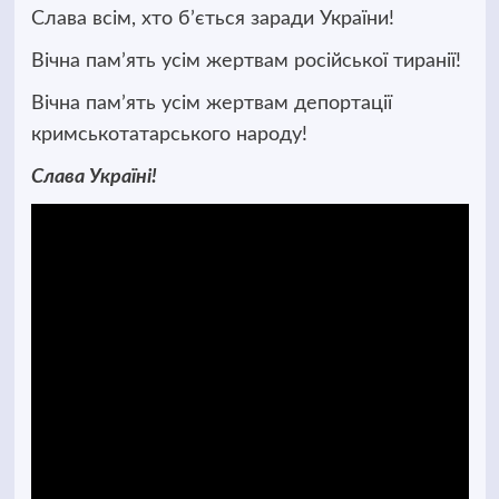
Слава всім, хто бʼється заради України!
Вічна памʼять усім жертвам російської тиранії!
Вічна памʼять усім жертвам депортації
кримськотатарського народу!
Слава Україні!