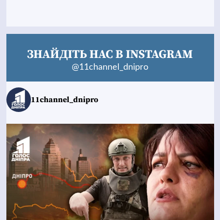
ЗНАЙДІТЬ НАС В INSTAGRAM
@11channel_dnipro
11channel_dnipro