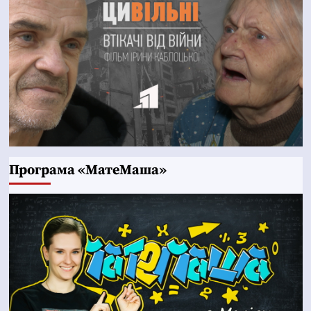
Програма «МатеМаша»