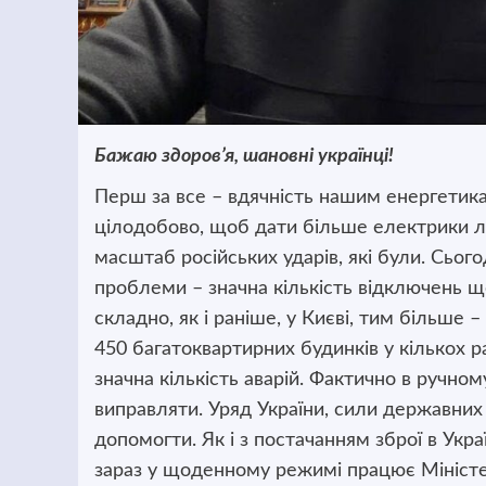
Бажаю здоров’я, шановні українці!
Перш за все – вдячність нашим енергетика
цілодобово, щоб дати більше електрики л
масштаб російських ударів, які були. Сього
проблеми – значна кількість відключень 
складно, як і раніше, у Києві, тим більше 
450 багатоквартирних будинків у кількох рай
значна кількість аварій. Фактично в ручно
виправляти. Уряд України, сили державних 
допомогти. Як і з постачанням зброї в Укр
зараз у щоденному режимі працює Міністе