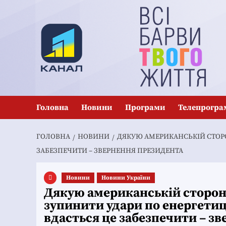
Перейти
до
вмісту
Головна
Новини
Програми
Телепрогра
ГОЛОВНА
НОВИНИ
ДЯКУЮ АМЕРИКАНСЬКІЙ СТОРОН
ЗАБЕЗПЕЧИТИ – ЗВЕРНЕННЯ ПРЕЗИДЕНТА
Новини
Новини України
Дякую американській стороні 
зупинити удари по енергетиці
вдасться це забезпечити – з