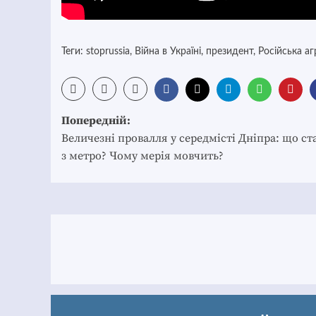
Теги:
stoprussia
,
Війна в Україні
,
президент
,
Російська аг
Post
Попередній:
navigation
Величезні провалля у середмісті Дніпра: що ст
з метро? Чому мерія мовчить?