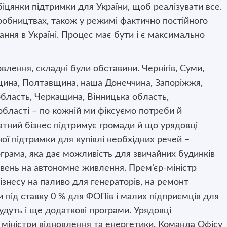
іцянки підтримки для України, щоб реалізувати все.
иробництвах, також у режимі фактично постійного
вання в Україні. Процес має бути і є максимально
новлення, складні були обставини. Чернігів, Суми,
вщина, Полтавщина, наша Донеччина, Запоріжжя,
бласть, Черкащина, Вінницька область,
бласті – по кожній ми фіксуємо потреби й
тний бізнес підтримує громади й що урядовці
ї підтримки для купівлі необхідних речей –
ограма, яка дає можливість для звичайних будинків
ивень на автономне живлення. Прем’єр-міністр
ізнесу на паливо для генераторів, на ремонт
під ставку 0 % для ФОПів і малих підприємців для
 Будуть і ще додаткові програми. Урядовці
, міністри відновлення та енергетики. Команда Офісу