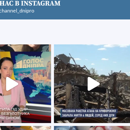
НАС В INSTAGRAM
hannel_dnipro