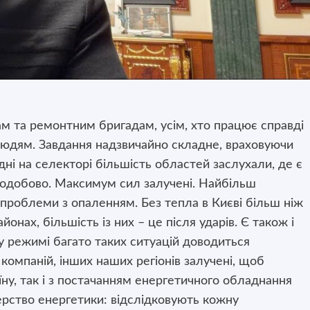
м та ремонтним бригадам, усім, хто працює справді
юдям. Завдання надзвичайно складне, враховуючи
дні на селекторі більшість областей заслухали, де є
щодобово. Максимум сил залучені. Найбільш
– проблеми з опаленням. Без тепла в Києві більш ніж
онах, більшість із них – це після ударів. Є також і
му режимі багато таких ситуацій доводиться
компаній, інших наших регіонів залучені, щоб
аїну, так і з постачанням енергетичного обладнання
рство енергетики: відслідковують кожну