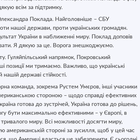
якую всім за підтримку.
Олександра Поклада. Найголовніше – СБУ
проти нашої держави, проти українських громадян.
зультат України в наближенні миру. Поклад доповів
кувати. Я дякую за це. Ворога знешкоджуємо.
ту. Гуляйпільський напрямок, Покровський
ші позиції ми тримаємо. Важливо, що українські
 нашій державі стійкості.
рна команда, зокрема Рустем Умєров, інші учасники
 американською стороною – щодо справді ефективних
країна готова до зустрічей, Україна готова до рішень,
гу бути максимально ефективними – у Європі, в
 тривалого миру. Всі можливості досягти миру,
ю американській стороні за зусилля, щоб у цей час
ося, що Америці вдасться це забезпечити. Є сьогодні