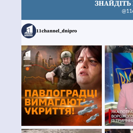
ЗНАЙДІТЬ 
@11c
11channel_dnipro