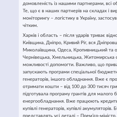
домовленість із нашими партнерами, всі об
Те, що є в наших партнерів на складах і в
моніторингу – логістику в Україну, застосу
чітким.
Харків і область – після ударів триває від
Київщина, Дніпро, Кривий Ріг, вся Дніпро
Миколаївщина, Одеса, Кропивницький та о
Чернівецька, Хмельницька, Житомирська о
можливості допомогти. Важливо, що прива
запускають програми спеціальної бюджетно
генераторів, іншого обладнання. Вже є пр
отримати кошти – від 100 до 300 тисяч гр
підготувала програму грантів для малого б
енергообладнання. Вже працюють кредити 
купівлі генераторів, купівлі акумуляторів.
представлять усі деталі – Прем’єр-міністр