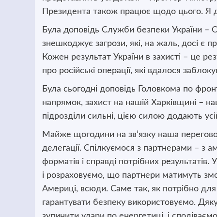
Президента також працює щодо цього. Я д
Була доповідь Служби безпеки України – 
знешкоджує загрози, які, на жаль, досі є 
Кожен результат України в захисті – це ре
про російські операції, які вдалося забло
Була сьогодні доповідь Головкома по фрон
напрямок, захист на нашій Харківщині – на
підрозділи сильні, цією силою додають усій
Майже щогодини на зв’язку наша перегово
делегації. Спілкуємося з партнерами – з
форматів і справді потрібних результатів. У
і розраховуємо, що партнери матимуть змо
Америці, всюди. Саме так, як потрібно для
гарантувати безпеку використовуємо. Дяку
зупинити удари по енергетиці, і сподіваєм