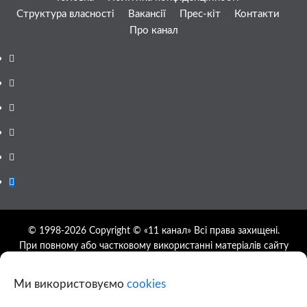
Структура власності
Вакансії
Прес-кіт
Контакти
Про канал
Facebook
YouTube
Telegram
Instagram
Twitter
Google
News
© 1998-2026 Copyright © «11 канал» Всі права захищені.
При повному або частковому використанні матеріалів сайту
11tv.dp.ua відкрите гіперпосилання на першоджерело
обов'язкове, розташування гіперпосилання не нижче другого
Ми використовуємо
cookies
абзацу.
Використання фотографій та відео сайту 11tv.dp.ua