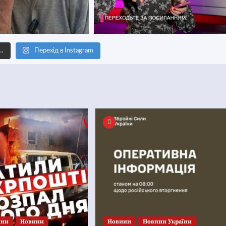
е…
Перехід в Instagram
ини
Новини
Новини
Новини України