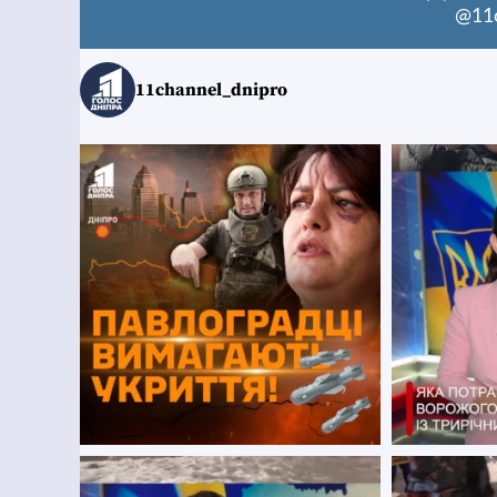
@11c
11channel_dnipro