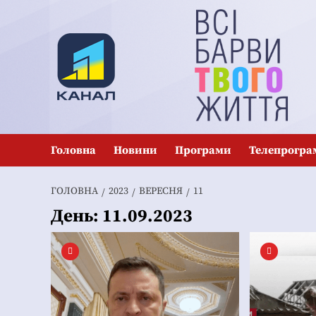
Перейти
до
вмісту
Головна
Новини
Програми
Телепрогра
ГОЛОВНА
2023
ВЕРЕСНЯ
11
День:
11.09.2023