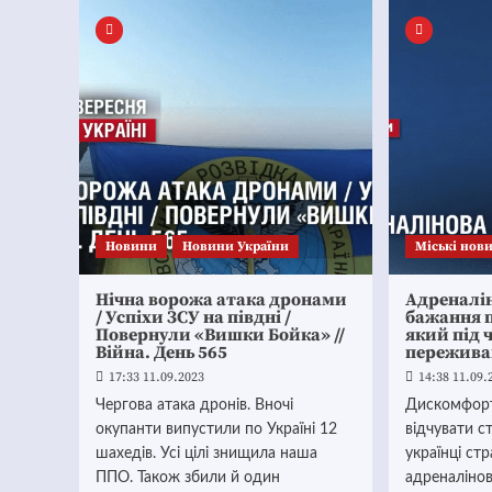
Новини
Новини України
Mіські нов
Нічна ворожа атака дронами
Адреналін
/ Успіхи ЗСУ на півдні /
бажання п
Повернули «Вишки Бойка» //
який під 
Війна. День 565
пережива
17:33 11.09.2023
14:38 11.09.
Чергова атака дронів. Вночі
Дискомфорт
окупанти випустили по Україні 12
відчувати ст
шахедів. Усі цілі знищила наша
українці ст
ППО. Також збили й один
адреналінов