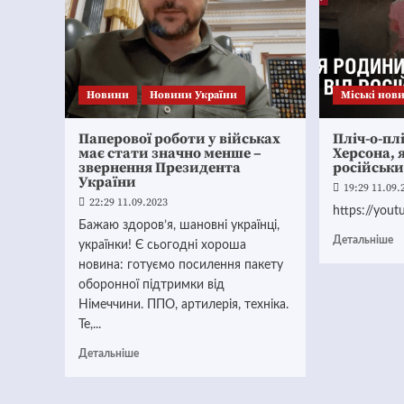
Новини
Новини України
Mіські нов
Паперової роботи у військах
Пліч-о-плі
має стати значно менше –
Херсона, я
звернення Президента
російськи
України
19:29 11.09.
22:29 11.09.2023
https://you
Бажаю здоров’я, шановні українці,
Детальніше
українки! Є сьогодні хороша
новина: готуємо посилення пакету
оборонної підтримки від
Німеччини. ППО, артилерія, техніка.
Те,...
Детальніше