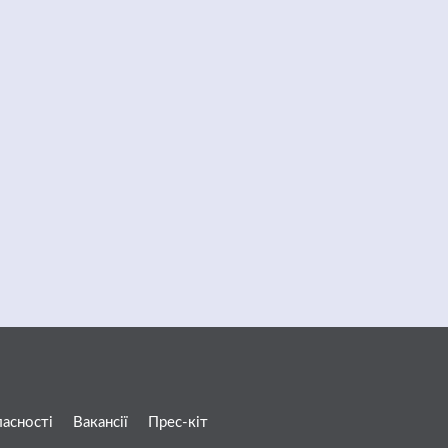
ласності
Вакансії
Прес-кіт