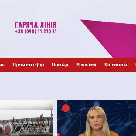
ма
Прямий ефір
Погода
Реклама
Контакти