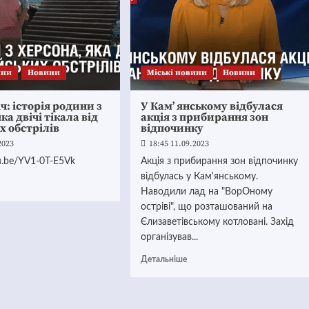
ини
Новини
Mіські новини
Новини
ч: історія родини з
У Кам’ янському відбулася
ка двічі тікала від
акція з прибирання зон
х обстрілів
відпочинку
2023
18:45 11.09.2023
tu.be/YV1-0T-E5Vk
Акція з прибирання зон відпочинку
відбулась у Кам'янському.
Наводили лад на "ВорОному
остріві", що розташований на
Єлизаветівському котловані. Захід
організував...
Детальніше