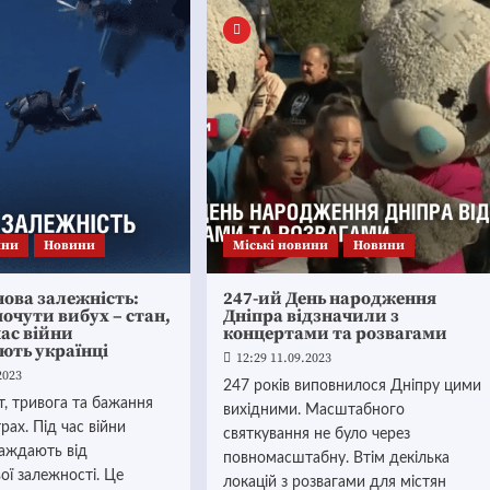
ини
Новини
Mіські новини
Новини
ова залежність:
247-ий День народження
очути вибух – стан,
Дніпра відзначили з
час війни
концертами та розвагами
ють українці
12:29 11.09.2023
2023
247 років виповнилося Дніпру цими
, тривога та бажання
вихідними. Масштабного
рах. Під час війни
святкування не було через
раждають від
повномасштабну. Втім декілька
ої залежності. Це
локацій з розвагами для містян