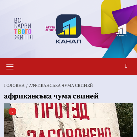
Перейти
до
вмісту
Основне
меню
ГОЛОВНА
АФРИКАНСЬКА ЧУМА СВИНЕЙ
африканська чума свиней