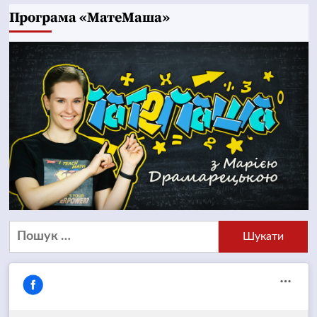
Програма «МатеМаша»
Пошук: