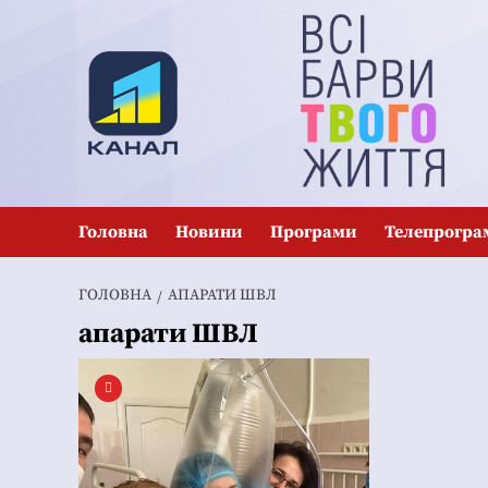
Перейти
до
вмісту
Головна
Новини
Програми
Телепрогра
ГОЛОВНА
АПАРАТИ ШВЛ
апарати ШВЛ