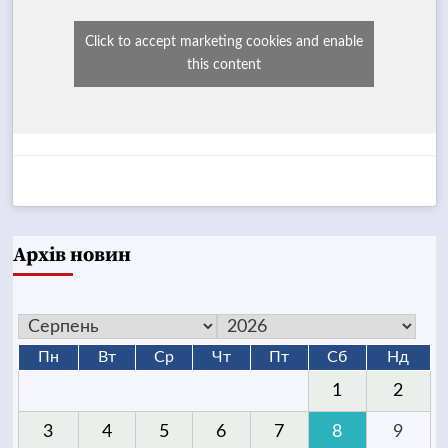
Click to accept marketing cookies and enable
this content
Архів новин
Пн
Вт
Ср
Чт
Пт
Сб
Нд
1
2
3
4
5
6
7
8
9