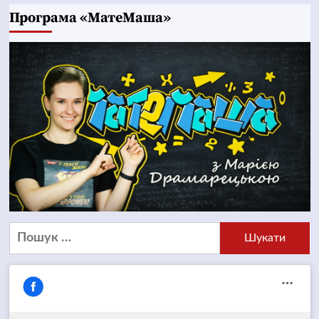
Програма «МатеМаша»
Пошук: