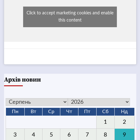
Click to accept marketing cookies and enable
this content
Архів новин
Пн
Вт
Ср
Чт
Пт
Сб
Нд
1
2
3
4
5
6
7
8
9