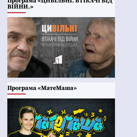
Програма «ЦИВІЛЬНІ. ВТІКАЧІ ВІД
ВІЙНИ.»
Програма «МатеМаша»