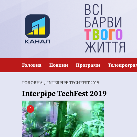
Перейти
до
вмісту
Головна
Новини
Програми
Телепрогра
ГОЛОВНА
INTERPIPE TECHFEST 2019
Interpipe TechFest 2019