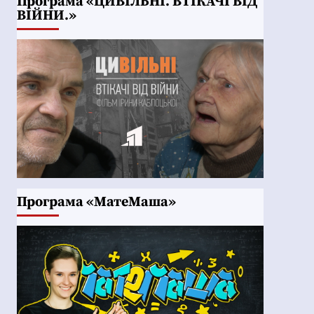
Програма «ЦИВІЛЬНІ. ВТІКАЧІ ВІД
ВІЙНИ.»
Програма «МатеМаша»