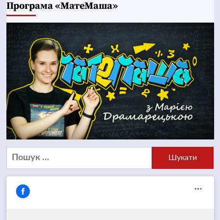
Програма «МатеМаша»
Пошук: