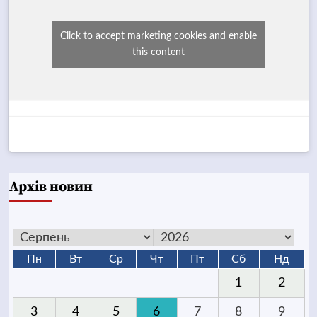
Click to accept marketing cookies and enable
this content
Архів новин
Пн
Вт
Ср
Чт
Пт
Сб
Нд
1
2
3
4
5
6
7
8
9