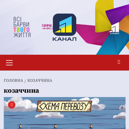
Перейти
до
вмісту
Основне
меню
ГОЛОВНА
КОЗАЧЧИНА
козаччина