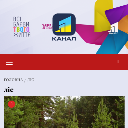
Перейти
до
вмісту
Основне
меню
ГОЛОВНА
ЛІС
ліс