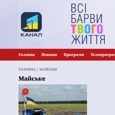
Перейти
до
вмісту
Головна
Новини
Програми
Телепрогра
ГОЛОВНА
МАЙСЬКЕ
Майське