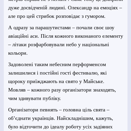
дуже досвідченій
л
юдин
і
. Олександр на емоціях –
але про цей стрибок розповідає з гумором.
А одразу за парашутистами – почали своє шоу
авіаційні аси. Після кожного виконаного елементу
– літаки розфарбовували небо у національні
кольори.
Задоволені таким небесним перформенсом
залишилися і постійні гості фестивалю, які
щороку приїжджають на свято у Майське.
Мовляв – кожного разу організатори знаходять,
чим здивувати публіку.
Організатори певнять – головна ціль свята –
об’єднати українців. Найскладнішим, кажуть,
було відточити до ідеалу роботу усіх задіяних