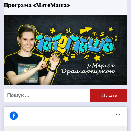
Програма «МатеМаша»
Пошук: