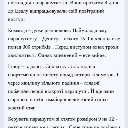
шістнадцять парашутистів. Вони протягом 4 днів
до ідеалу відпрацьовували свій повітряний
виступ.
Команда – дуже різновікова. Наймолодшому
парашутисту – Денису – всього 15. І в хлопця вже
понад 300 стрибків . Перед виступом юнак трохи
хвилюється . Однак впевнений – все вийде.
І шоу – вдалося. Спочатку літак підняв
спортсменів на висоту понад чотири кілометри. І
через хвилину вільного падіння – глядачі
побачили перші відкриті парашути . Й ще один
сюрприз- в небі замайорів величезний синьо-
жовтий стяг.
Керувати параш
у
том зі стягом розміром 9 на 12 –
метрів справа не з легких . Саме тому це довірили