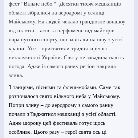
фест “Вільне небо “. Десятки тисяч мешканців
області зібралися на аеродромі у селищі
Майському. На людей чекало грандіозне авіашоу
від пілотів – асів та перфоменс від майстрів
парашутного спорту, що завітали на шоу з усієї
країни. Усе – присвятили тридцятиріччю
незалежності України. Святу не завадила навіть
погода. Адже із самого ранку регіон накрила
злива.
З танцями, піснями та флеш-мобами. Саме так
розпочалося свято вільного неба у Майському.
Попри зливу – до аеродрому з самого ранку
почали з’ї
ж
д
ж
атися мешканці з усієї області.
Адже щороку цей фестиваль готує щось
особливе. Цього разу – герої свята ось ці