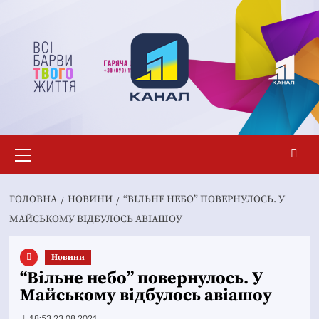
Перейти
до
вмісту
Основне
меню
ГОЛОВНА
НОВИНИ
“ВІЛЬНЕ НЕБО” ПОВЕРНУЛОСЬ. У
МАЙСЬКОМУ ВІДБУЛОСЬ АВІАШОУ
Новини
“Вільне небо” повернулось. У
Майському відбулось авіашоу
18:53 23.08.2021