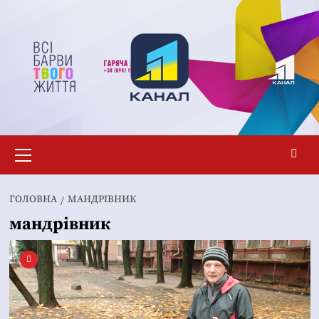
Перейти
до
вмісту
Основне
меню
ГОЛОВНА
МАНДРІВНИК
мандрівник