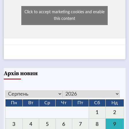
Click to accept marketing cookies and enable
this content
Архів новин
Пн
Вт
Ср
Чт
Пт
Сб
Нд
1
2
3
4
5
6
7
8
9