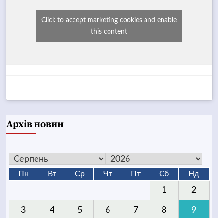
Click to accept marketing cookies and enable
this content
Архів новин
Пн
Вт
Ср
Чт
Пт
Сб
Нд
1
2
3
4
5
6
7
8
9