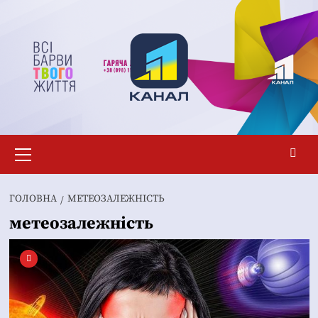
Перейти
до
вмісту
Основне
меню
ГОЛОВНА
МЕТЕОЗАЛЕЖНІСТЬ
метеозалежність