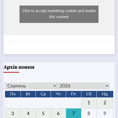
Click to accept marketing cookies and enable
this content
Архів новин
Пн
Вт
Ср
Чт
Пт
Сб
Нд
1
2
3
4
5
6
7
8
9