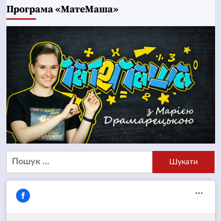
Програма «МатеМаша»
Пошук: