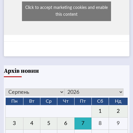
Click to accept marketing cookies and enable
this content
Архів новин
Пн
Вт
Ср
Чт
Пт
Сб
Нд
1
2
3
4
5
6
7
8
9