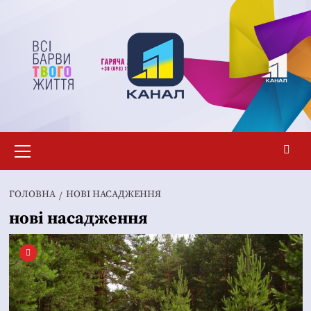
Перейти
до
вмісту
Основне
меню
ГОЛОВНА
НОВІ НАСАДЖЕННЯ
нові насадження