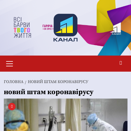
Перейти
до
вмісту
Основне
меню
ГОЛОВНА
НОВИЙ ШТАМ КОРОНАВІРУСУ
новий штам коронавірусу