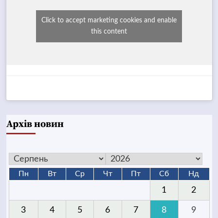
Click to accept marketing cookies and enable
this content
Архів новин
Пн
Вт
Ср
Чт
Пт
Сб
Нд
1
2
3
4
5
6
7
8
9