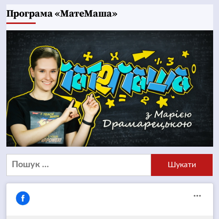
Програма «МатеМаша»
Пошук: