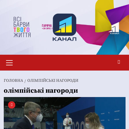
Перейти
до
вмісту
Основне
меню
ГОЛОВНА
ОЛІМПІЙСЬКІ НАГОРОДИ
олімпійські нагороди