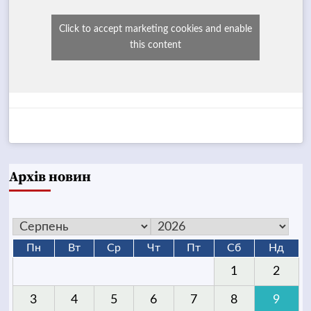
Click to accept marketing cookies and enable
this content
Архів новин
Пн
Вт
Ср
Чт
Пт
Сб
Нд
1
2
3
4
5
6
7
8
9