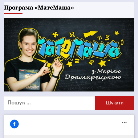
Програма «МатеМаша»
Пошук: