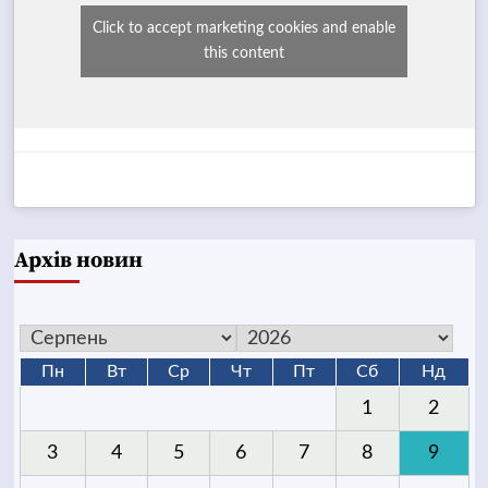
Click to accept marketing cookies and enable
this content
Архів новин
Пн
Вт
Ср
Чт
Пт
Сб
Нд
1
2
3
4
5
6
7
8
9