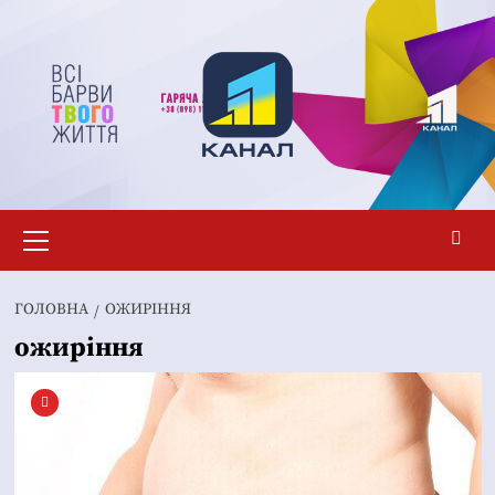
Перейти
до
вмісту
Основне
меню
ГОЛОВНА
ОЖИРІННЯ
ожиріння