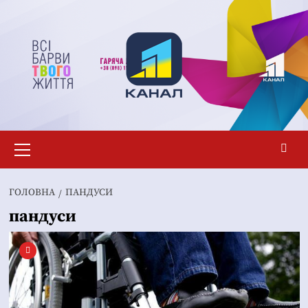
Перейти
до
вмісту
Основне
меню
ГОЛОВНА
ПАНДУСИ
пандуси