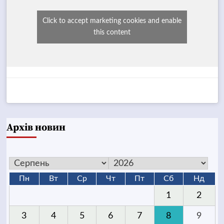
Click to accept marketing cookies and enable
this content
Архів новин
Пн
Вт
Ср
Чт
Пт
Сб
Нд
1
2
3
4
5
6
7
8
9