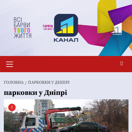
Перейти
до
вмісту
Основне
меню
ГОЛОВНА
ПАРКОВКИ У ДНІПРІ
парковки у Дніпрі