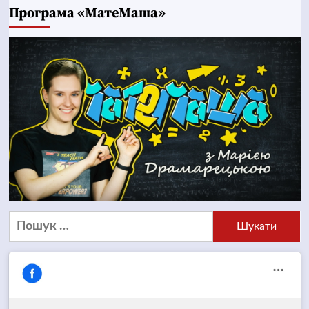
Програма «МатеМаша»
Пошук: