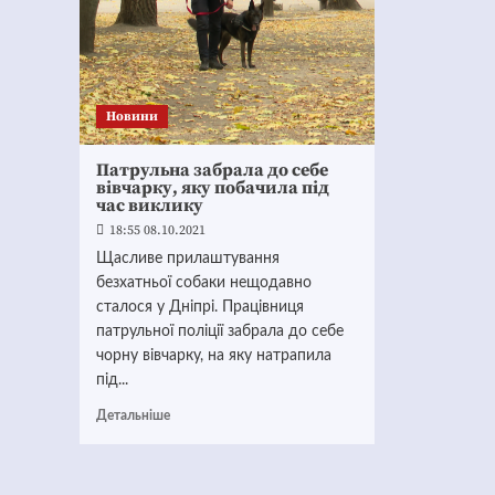
Новини
Патрульна забрала до себе
вівчарку, яку побачила під
час виклику
18:55 08.10.2021
Щасливе прилаштування
безхатньої собаки нещодавно
сталося у Дніпрі. Працівниця
патрульної поліції забрала до себе
чорну вівчарку, на яку натрапила
під...
Детальніше