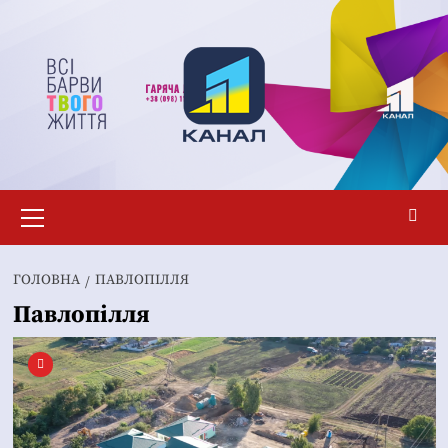
Перейти
до
вмісту
Основне
меню
ГОЛОВНА
ПАВЛОПІЛЛЯ
Павлопілля