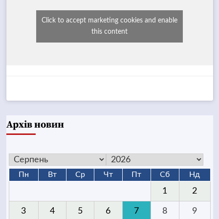
Click to accept marketing cookies and enable
this content
Архів новин
Пн
Вт
Ср
Чт
Пт
Сб
Нд
1
2
3
4
5
6
7
8
9