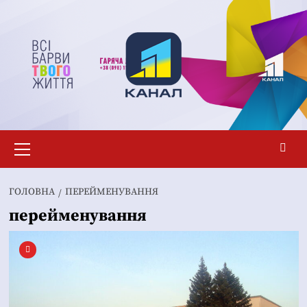
Перейти
до
вмісту
Основне
меню
ГОЛОВНА
ПЕРЕЙМЕНУВАННЯ
перейменування