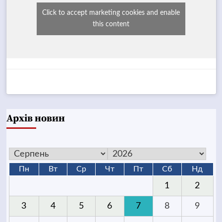
Click to accept marketing cookies and enable
this content
Архів новин
Пн
Вт
Ср
Чт
Пт
Сб
Нд
1
2
3
4
5
6
7
8
9