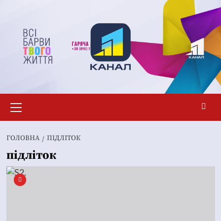
Перейти
до
вмісту
Основне
меню
ГОЛОВНА
ПІДЛІТОК
підліток