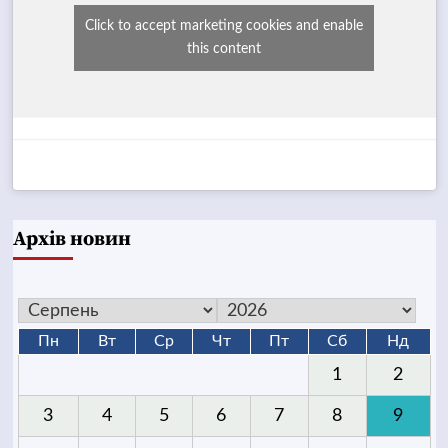
Click to accept marketing cookies and enable
this content
Архів новин
Пн
Вт
Ср
Чт
Пт
Сб
Нд
1
2
3
4
5
6
7
8
9