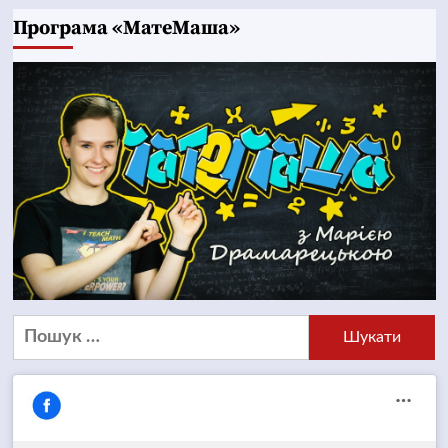
Програма «МатеМаша»
Пошук: