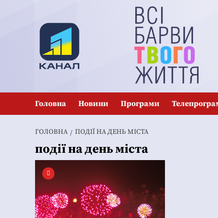
Перейти
до
вмісту
Головна
Новини
Програми
Телепрогра
ГОЛОВНА
ПОДІЇ НА ДЕНЬ МІСТА
події на день міста