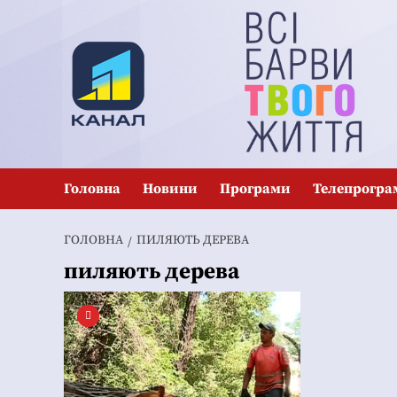
Перейти
до
вмісту
Головна
Новини
Програми
Телепрогра
ГОЛОВНА
ПИЛЯЮТЬ ДЕРЕВА
пиляють дерева