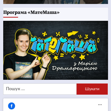
Програма «МатеМаша»
Пошук: