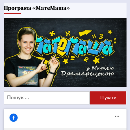
Програма «МатеМаша»
Пошук: